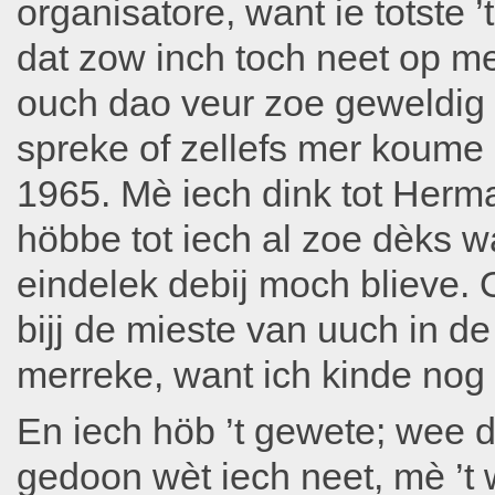
organisatore, want ie totste 
dat zow inch toch neet op m
ouch dao veur zoe geweldig u
spreke of zellefs mer koume
1965. Mè iech dink tot Her
höbbe tot iech al zoe dèks wa
eindelek debij moch blieve. O
bijj de mieste van uuch in de
merreke, want ich kinde nog 
En iech höb ’t gewete; wee 
gedoon wèt iech neet, mè ’t w