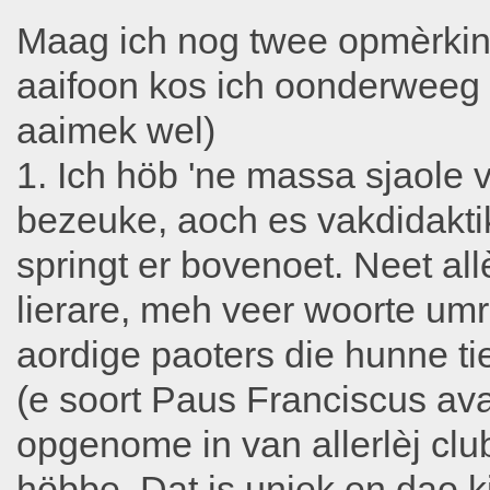
Maag ich nog twee opmèrking
aaifoon kos ich oonderweeg 
aaimek wel)
1. Ich höb 'ne massa sjaole 
bezeuke, aoch es vakdidakti
springt er bovenoet. Neet al
lierare, meh veer woorte umr
aordige paoters die hunne t
(e soort Paus Franciscus avan
opgenome in van allerlèj club
höbbe. Dat is uniek en dao k