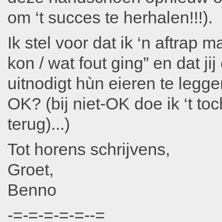
om ‘t succes te herhalen!!!).
Ik stel voor dat ik ‘n aftrap
kon / wat fout ging” en dat j
uitnodigt hùn eieren te legge
OK? (bij niet-OK doe ik ‘t to
terug)...)
Tot horens schrijvens,
Groet,
Benno
-=-=-=-=-=--=