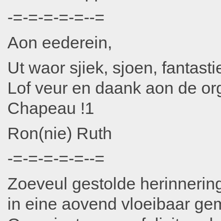
-=-=-=-=-=--=
Aon eederein,
Ut waor sjiek, sjoen, fantasti
Lof veur en daank aon de or
Chapeau !1
Ron(nie) Ruth
-=-=-=-=-=--=
Zoeveul gestolde herinnerin
in eine aovend vloeibaar 