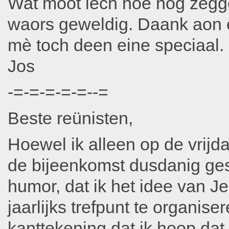
Wat moot iech noe nog zègge
waors geweldig. Daank aon 
mè toch deen eine speciaal.
Jos
-=-=-=-=-=--=
Beste reünisten,
Hoewel ik alleen op de vrijd
de bijeenkomst dusdanig ge
humor, dat ik het idee van 
jaarlijks trefpunt te organise
kanttekening dat ik hoop dat