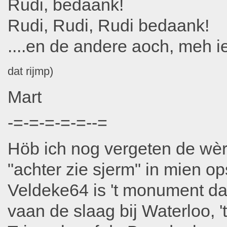
Rudi, bedaank!
Rudi, Rudi, Rudi bedaank!
....en de andere aoch, meh ie
dat rijmp)
Mart
-=-=-=-=-=--=
Höb ich nog vergeten de wèr
"achter zie sjerm" in mien 
Veldeke64 is 't monument dat s
vaan de slaag bij Waterloo,