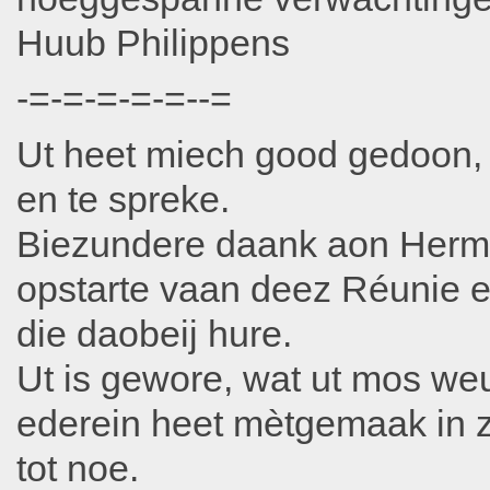
Huub Philippens
-=-=-=-=-=--=
Ut heet miech good gedoon, a
en te spreke.
Biezundere daank aon Herma
opstarte vaan deez Réunie e
die daobeij hure.
Ut is gewore, wat ut mos weu
ederein heet mètgemaak in 
tot noe.