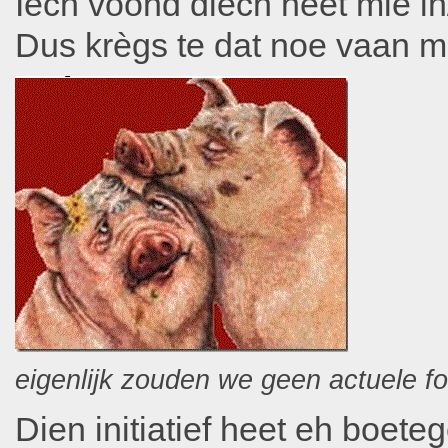
Iech voond diech neet mie in
Dus krègs te dat noe vaan m
eigenlijk zouden we geen actuele fo
Dien initiatief heet eh boet