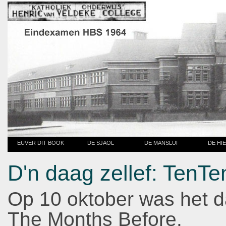
EUVER DIT BOOK
DE SJAOL
DE MANSLUI
DE HI
D'n daag zellef: TenTe
Op 10 oktober was het d
The Months Before.