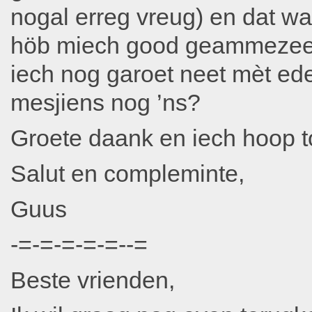
nogal erreg vreug) en dat wa
höb miech good geammezeerd
iech nog garoet neet mèt ed
mesjiens nog ’ns?
Groete daank en iech hoop to
Salut en compleminte,
Guus
-=-=-=-=-=--=
Beste vrienden,