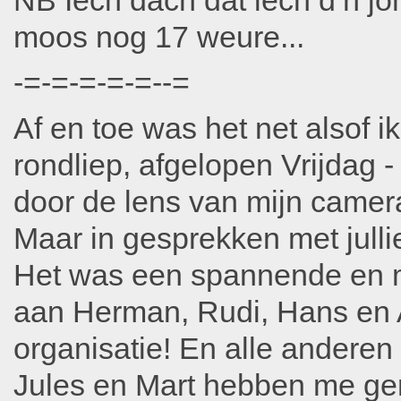
NB Iech dach dat iech d’n jo
moos nog 17 weure...
-=-=-=-=-=--=
Af en toe was het net alsof ik
rondliep, afgelopen Vrijdag 
door de lens van mijn came
Maar in gesprekken met julli
Het was een spannende en m
aan Herman, Rudi, Hans en Ar
organisatie! En alle andere
Jules en Mart hebben me ge