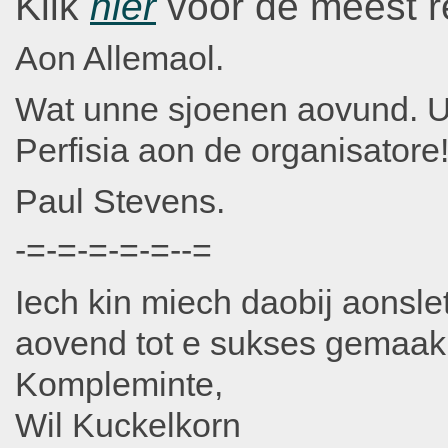
Klik
hier
voor de meest re
Aon Allemaol.
Wat unne sjoenen aovund. U
Perfisia aon de organisatore
Paul Stevens.
-=-=-=-=-=--=
Iech kin miech daobij aonsle
aovend tot e sukses gemaak
Kompleminte,
Wil Kuckelkorn