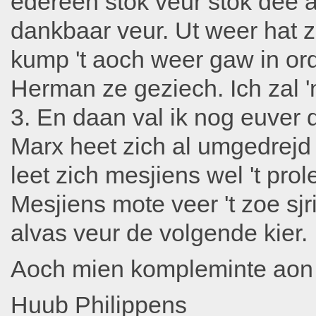
edereen stök veur stök dee 
dankbaar veur. Ut weer hat 
kump 't aoch weer gaw in ord
Herman ze geziech. Ich zal '
3. En daan val ik nog euver
Marx heet zich al umgedrejd 
leet zich mesjiens wel 't p
Mesjiens mote veer 't zoe s
alvas veur de volgende kier.
Aoch mien kompleminte aon 
Huub Philippens