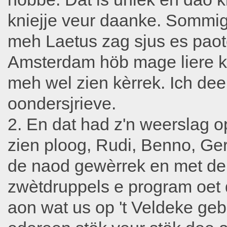
kniejje veur daanke. Sommig
meh Laetus zag sjus es paote
Amsterdam höb mage liere kin
meh wel zien kèrrek. Ich dee
oondersjrieve.
2. En dat had z'n weerslag 
zien ploog, Rudi, Benno, Ge
de naod gewèrrek en met de n
zwètdruppels e program oet 
aon wat us op 't Veldeke geb