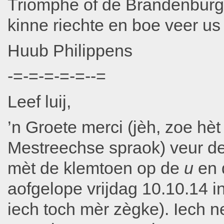
Triomphe of de Brandenburge
kinne riechte en boe veer us
Huub Philippens
-=-=-=-=-=--=
Leef luij,
’n Groete merci (jèh, zoe hèt
Mestreechse spraok) veur de
mèt de klemtoen op de
u
en d
aofgelope vrijdag 10.10.14 in
iech toch mèr zègke). Iech