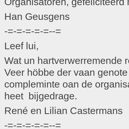
Organisatoren, gefeliciteerd m
Han Geusgens
-=-=-=-=-=--=
Leef lui,
Wat un hartverwerremende re
Veer höbbe der vaan genote 
compleminte oan de organis
heet bijgedrage.
René en Lilian Castermans
-=-=-=-=-=--=