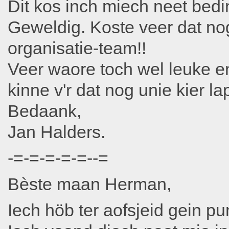
Dit kos inch miech neet bed
Geweldig. Koste veer dat nog
organisatie-team!!
Veer waore toch wel leuke en
kinne v'r dat nog unie kier la
Bedaank,
Jan Halders.
-=-=-=-=-=--=
Bèste maan Herman,
Iech höb ter aofsjeid gein p