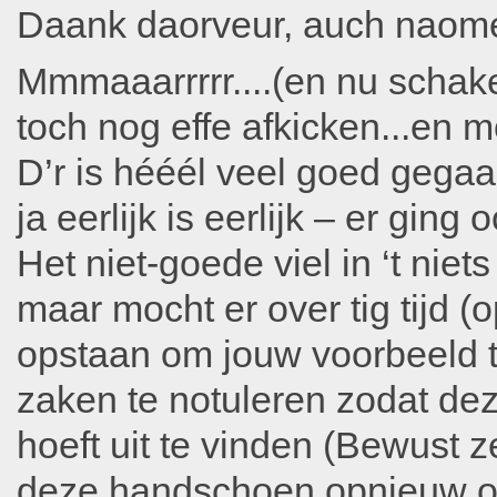
Daank daorveur, auch naome
Mmmaaarrrrr....(en nu schakel
toch nog effe afkicken...en m
D’r is hééél veel goed gegaa
ja eerlijk is eerlijk – er ging 
Het niet-goede viel in ‘t niets 
maar mocht er over tig tijd (
opstaan om jouw voorbeeld t
zaken te notuleren zodat dez
hoeft uit te vinden (Bewust z
deze handschoen opnieuw oppak